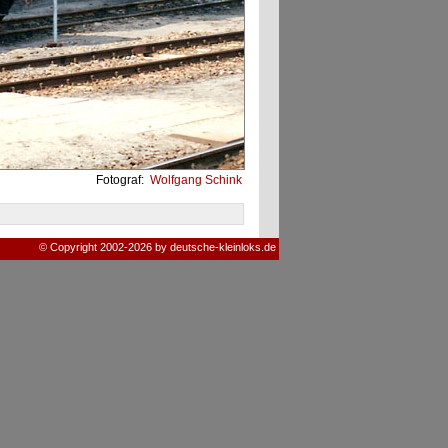
Fotograf:
Wolfgang Schink
© Copyright 2002-2026 by deutsche-kleinloks.de