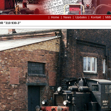
Home
News
Updates
Kontakt
Mith
DR "310 930-3"