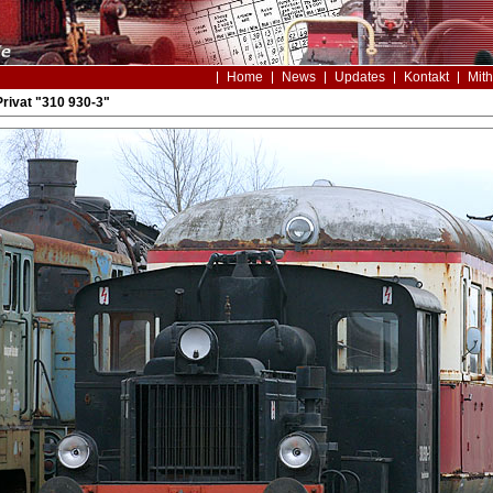
Home
News
Updates
Kontakt
Mith
rivat "310 930-3"