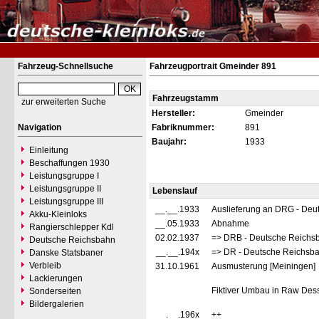
Fahrzeug-Schnellsuche
Fahrzeugportrait Gmeinder 891
Fahrzeugstamm
zur erweiterten Suche
Hersteller:
Gmeinder
Navigation
Fabriknummer:
891
Baujahr:
1933
Einleitung
Beschaffungen 1930
Leistungsgruppe I
Leistungsgruppe II
Lebenslauf
Leistungsgruppe III
__.__.1933
Auslieferung an DRG - Deu
Akku-Kleinloks
__.05.1933
Abnahme
Rangierschlepper Kdl
02.02.1937
=> DRB - Deutsche Reichs
Deutsche Reichsbahn
__.__.194x
=> DR - Deutsche Reichsba
Danske Statsbaner
Verbleib
31.10.1961
Ausmusterung [Meiningen]
Lackierungen
Fiktiver Umbau in Raw De
Sonderseiten
Bildergalerien
__.__.196x
++