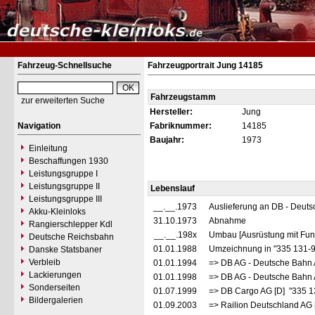
Fahrzeug-Schnellsuche
Fahrzeugportrait Jung 14185
Fahrzeugstamm
zur erweiterten Suche
Hersteller:
Jung
Navigation
Fabriknummer:
14185
Baujahr:
1973
Einleitung
Beschaffungen 1930
Leistungsgruppe I
Leistungsgruppe II
Lebenslauf
Leistungsgruppe III
__.__.1973
Auslieferung an DB - Deut
Akku-Kleinloks
31.10.1973
Abnahme
Rangierschlepper Kdl
__.__.198x
Umbau [Ausrüstung mit Funk
Deutsche Reichsbahn
01.01.1988
Umzeichnung in "335 131-
Danske Statsbaner
Verbleib
01.01.1994
=> DB AG - Deutsche Bahn 
Lackierungen
01.01.1998
=> DB AG - Deutsche Bahn 
Sonderseiten
01.07.1999
=> DB Cargo AG [D] "335 1
Bildergalerien
01.09.2003
=> Railion Deutschland AG 