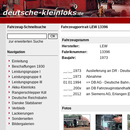
Fahrzeug-Schnellsuche
Fahrzeugportrait LEW 13396
Fahrzeugstamm
zur erweiterten Suche
Hersteller:
LEW
Navigation
Fabriknummer:
13396
Baujahr:
1973
Einleitung
Beschaffungen 1930
__.__.1973
Auslieferung an DR - Deut
Leistungsgruppe I
__.__.1973
Abnahme
Leistungsgruppe II
Leistungsgruppe III
01.01.1994
=> DB AG - Deutsche Bahn 
Akku-Kleinloks
__.__.200x
an DB Fahrzeuginstandhal
Rangierschlepper Kdl
__.__.2012
an Siemens AG, Erlangen 
Deutsche Reichsbahn
Danske Statsbaner
Verbleib
Fotos
Lackierungen
Sonderseiten
Bildergalerien