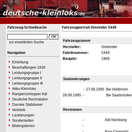
Fahrzeug-Schnellsuche
Fahrzeugportrait Gmeinder 5449
Fahrzeugstamm
zur erweiterten Suche
Hersteller:
Gmeinder
Navigation
Fabriknummer:
5449
Baujahr:
1969
Einleitung
Beschaffungen 1930
Leistungsgruppe I
Leistungsgruppe II
Stationierungen
Leistungsgruppe III
Akku-Kleinloks
-
27.08.1995
Bw Heilbronn
Rangierschlepper Kdl
28.08.1995
-
Bw Saarbrücke
Deutsche Reichsbahn
Danske Statsbaner
Revisionen
Verbleib
Lackierungen
-
AW Nürnberg
Sonderseiten
Bildergalerien
-
-
Raw Chemnitz