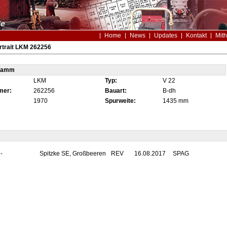
Home
News
Updates
Kontakt
Mith
rtrait LKM 262256
tamm
LKM
Typ:
V 22
mer:
262256
Bauart:
B-dh
1970
Spurweite:
1435 mm
-
Spitzke SE, Großbeeren
REV
16.08.2017
SPAG