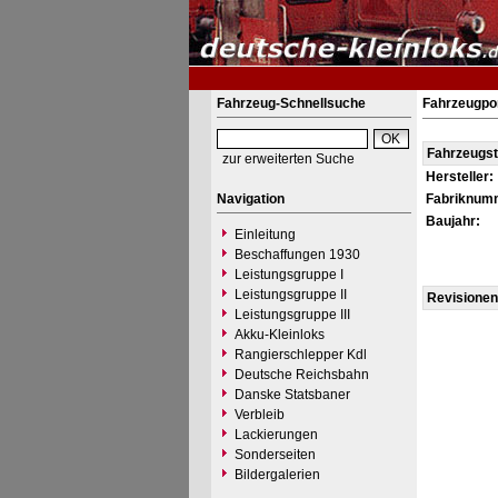
Fahrzeug-Schnellsuche
Fahrzeugpo
Fahrzeugs
zur erweiterten Suche
Hersteller:
Navigation
Fabriknum
Baujahr:
Einleitung
Beschaffungen 1930
Leistungsgruppe I
Leistungsgruppe II
Revisionen
Leistungsgruppe III
Akku-Kleinloks
Rangierschlepper Kdl
Deutsche Reichsbahn
Danske Statsbaner
Verbleib
Lackierungen
Sonderseiten
Bildergalerien