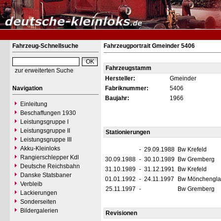
Fahrzeug-Schnellsuche
Fahrzeugportrait Gmeinder 5406
Fahrzeugstamm
zur erweiterten Suche
Hersteller:
Gmeinder
Navigation
Fabriknummer:
5406
Baujahr:
1966
Einleitung
Beschaffungen 1930
Leistungsgruppe I
Leistungsgruppe II
Stationierungen
Leistungsgruppe III
Akku-Kleinloks
-
29.09.1988
Bw Krefeld
Rangierschlepper Kdl
30.09.1988
-
30.10.1989
Bw Gremberg
Deutsche Reichsbahn
31.10.1989
-
31.12.1991
Bw Krefeld
Danske Statsbaner
01.01.1992
-
24.11.1997
Bw Mönchengl
Verbleib
25.11.1997
-
Bw Gremberg
Lackierungen
Sonderseiten
Bildergalerien
Revisionen