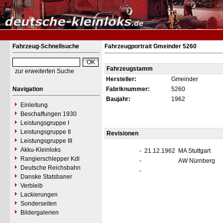
Fahrzeug-Schnellsuche
Fahrzeugportrait Gmeinder 5260
Fahrzeugstamm
zur erweiterten Suche
Hersteller:
Gmeinder
Navigation
Fabriknummer:
5260
Baujahr:
1962
Einleitung
Beschaffungen 1930
Leistungsgruppe I
Leistungsgruppe II
Revisionen
Leistungsgruppe III
Akku-Kleinloks
-
21.12.1962
MA Stuttgart
Rangierschlepper Kdl
-
AW Nürnberg
Deutsche Reichsbahn
-
Danske Statsbaner
Verbleib
Lackierungen
Sonderseiten
Bildergalerien