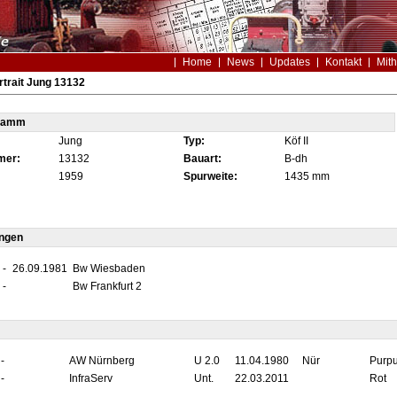
Home
News
Updates
Kontakt
Mith
trait Jung 13132
tamm
Jung
Typ:
Köf II
mer:
13132
Bauart:
B-dh
1959
Spurweite:
1435 mm
ungen
-
26.09.1981
Bw Wiesbaden
-
Bw Frankfurt 2
-
AW Nürnberg
U 2.0
11.04.1980
Nür
Purpu
-
InfraServ
Unt.
22.03.2011
Rot