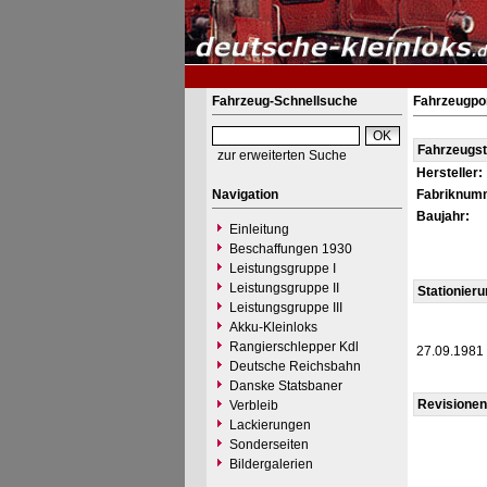
Fahrzeug-Schnellsuche
Fahrzeugpor
Fahrzeugs
zur erweiterten Suche
Hersteller:
Navigation
Fabriknum
Baujahr:
Einleitung
Beschaffungen 1930
Leistungsgruppe I
Leistungsgruppe II
Stationier
Leistungsgruppe III
Akku-Kleinloks
Rangierschlepper Kdl
27.09.1981
Deutsche Reichsbahn
Danske Statsbaner
Revisionen
Verbleib
Lackierungen
Sonderseiten
Bildergalerien