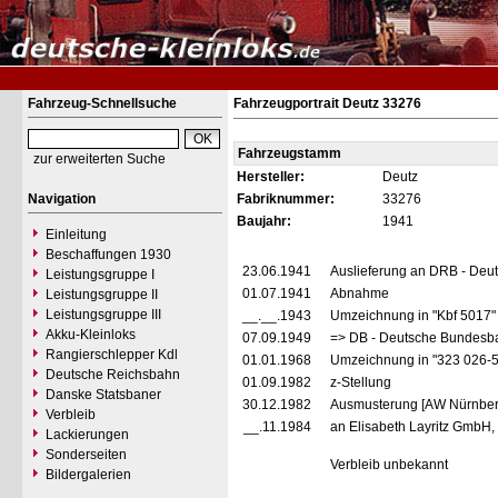
Fahrzeug-Schnellsuche
Fahrzeugportrait Deutz 33276
Fahrzeugstamm
zur erweiterten Suche
Hersteller:
Deutz
Navigation
Fabriknummer:
33276
Baujahr:
1941
Einleitung
Beschaffungen 1930
23.06.1941
Auslieferung an DRB - Deu
Leistungsgruppe I
01.07.1941
Abnahme
Leistungsgruppe II
Leistungsgruppe III
__.__.1943
Umzeichnung in "Kbf 5017
Akku-Kleinloks
07.09.1949
=> DB - Deutsche Bundesba
Rangierschlepper Kdl
01.01.1968
Umzeichnung in "323 026-
Deutsche Reichsbahn
01.09.1982
z-Stellung
Danske Statsbaner
30.12.1982
Ausmusterung [AW Nürnber
Verbleib
__.11.1984
an Elisabeth Layritz GmbH
Lackierungen
Sonderseiten
Verbleib unbekannt
Bildergalerien