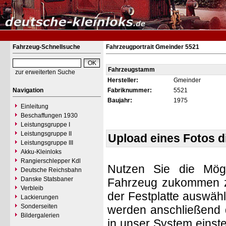
Fahrzeug-Schnellsuche
Fahrzeugportrait Gmeinder 5521
Fahrzeugstamm
zur erweiterten Suche
Hersteller:
Gmeinder
Navigation
Fabriknummer:
5521
Baujahr:
1975
Einleitung
Beschaffungen 1930
Leistungsgruppe I
Leistungsgruppe II
Upload eines Fotos 
Leistungsgruppe III
Akku-Kleinloks
Rangierschlepper Kdl
Nutzen Sie die Mögl
Deutsche Reichsbahn
Danske Statsbaner
Fahrzeug zukommen zu 
Verbleib
der Festplatte auswäh
Lackierungen
Sonderseiten
werden anschließend d
Bildergalerien
in unser System einste