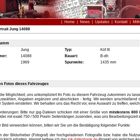
Home
News
Updates
Kontakt
Mith
trait Jung 14088
tamm
Jung
Typ:
Köf III
mer:
14088
Bauart:
B-dh
1969
Spurweite:
1435 mm
es Fotos dieses Fahrzeuges
die Möglichkeit, uns unkompliziert Ihr Foto zu diesem Fahrzeug zukommen zu lassen
auswählen, Angaben ergänzen und abschicken - fertig. Wir werden anschließend d
r System einstellen. Wir behalten uns das Recht vor, eine Auswahl zu treffen, welc
rderungen: Bitte nur jpg-Dateien schicken mit einer Größe von
mindestens 800 /
lder mit exakt 750 / 500 Pixeln Seitenlängen zusenden, was uns Bearbeitungszeit 
hr Bild verwenden können, bitten wir Sie um die Bestätigung folgender Punkte:
in der Bildurheber (Fotograf) der hochgeladenen Fotografie bzw. habe die Nut
ücklich erhalten. Hiermit befreie ich das
lok-datenbank.de
-Projekt von jeglichen A