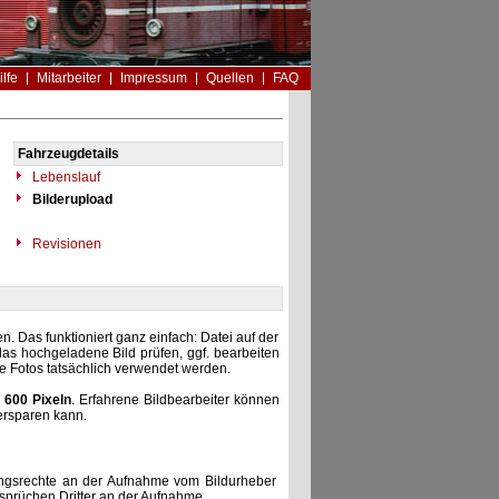
ilfe
Mitarbeiter
Impressum
Quellen
FAQ
Fahrzeugdetails
Lebenslauf
Bilderupload
Revisionen
. Das funktioniert ganz einfach: Datei auf der
as hochgeladene Bild prüfen, ggf. bearbeiten
he Fotos tatsächlich verwendet werden.
 600 Pixeln
. Erfahrene Bildbearbeiter können
ersparen kann.
zungsrechte an der Aufnahme vom Bildurheber
nsprüchen Dritter an der Aufnahme.