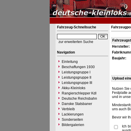
Fahrzeug-Schnellsuche
Fahrzeugpor
Fahrzeugs
zur erweiterten Suche
Hersteller:
Navigation
Fabriknum
Baujahr:
Einleitung
Beschaffungen 1930
Leistungsgruppe I
Leistungsgruppe II
Upload ein
Leistungsgruppe III
Akku-Kleinloks
Nutzen Sie 
Festplatte 
Rangierschlepper Kdl
und in unse
Deutsche Reichsbahn
Danske Statsbaner
Mindestanfo
Verbleib
uns auch Bi
Lackierungen
Bevor wir I
Sonderseiten
Bildergalerien
Ich b
ausdr