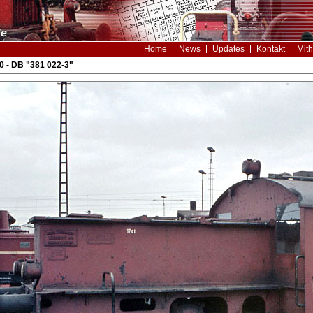
Home
News
Updates
Kontakt
Mith
0 - DB "381 022-3"