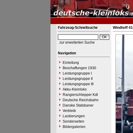
Fahrzeug-Schnellsuche
Windhoff 41
zur erweiterten Suche
Navigation
Einleitung
Beschaffungen 1930
Leistungsgruppe I
Leistungsgruppe II
Leistungsgruppe III
Akku-Kleinloks
Rangierschlepper Kdl
Deutsche Reichsbahn
Danske Statsbaner
Verbleib
Lackierungen
Sonderseiten
Bildergalerien