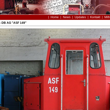
Home
News
Updates
Kontakt
Mith
- DB AG "ASF 149"