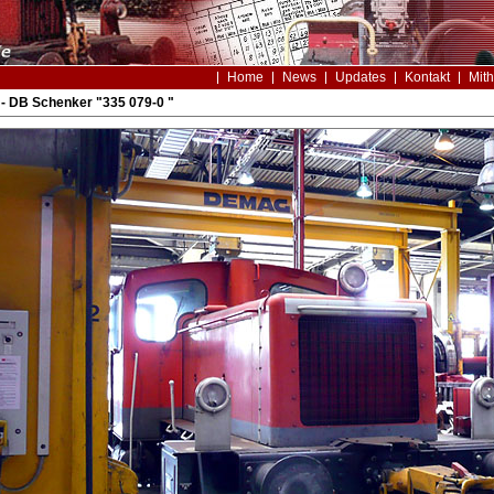
Home
News
Updates
Kontakt
Mith
- DB Schenker "335 079-0 "