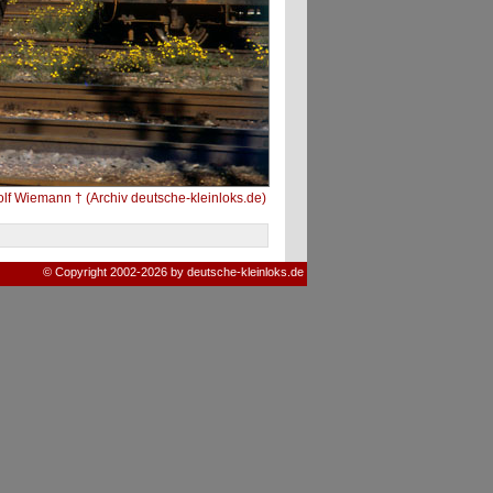
lf Wiemann † (Archiv deutsche-kleinloks.de)
© Copyright 2002-2026 by deutsche-kleinloks.de