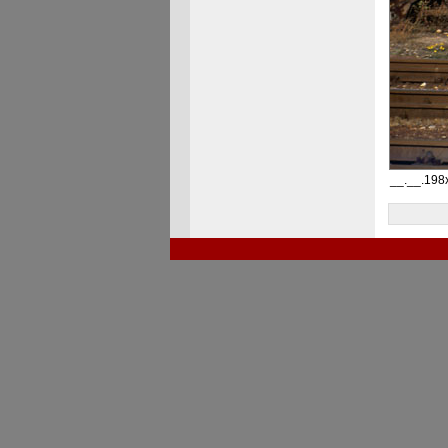
__.__.198