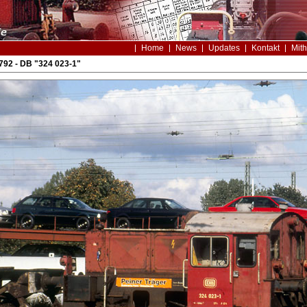
Home
News
Updates
Kontakt
Mith
92 - DB "324 023-1"