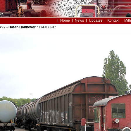
Home
News
Updates
Kontakt
Mith
92 - Häfen Hannover "324 023-1"