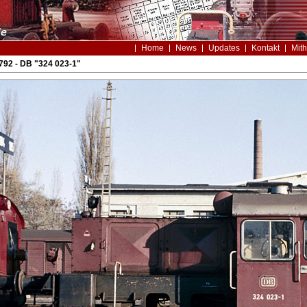
Home
News
Updates
Kontakt
Mith
92 - DB "324 023-1"