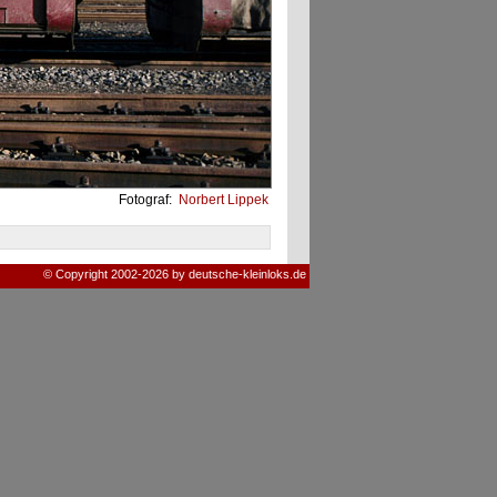
Fotograf:
Norbert Lippek
© Copyright 2002-2026 by deutsche-kleinloks.de