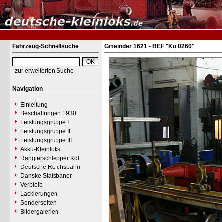
Fahrzeug-Schnellsuche
Gmeinder 1621 - BEF "Kö 0260"
zur erweiterten Suche
Navigation
Einleitung
Beschaffungen 1930
Leistungsgruppe I
Leistungsgruppe II
Leistungsgruppe III
Akku-Kleinloks
Rangierschlepper Kdl
Deutsche Reichsbahn
Danske Statsbaner
Verbleib
Lackierungen
Sonderseiten
Bildergalerien