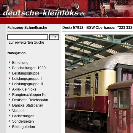
Fahrzeug-Schnellsuche
Deutz 57912 - BSW Oberhausen "323 332
zur erweiterten Suche
Navigation
Einleitung
Beschaffungen 1930
Leistungsgruppe I
Leistungsgruppe II
Leistungsgruppe III
Akku-Kleinloks
Rangierschlepper Kdl
Deutsche Reichsbahn
Danske Statsbaner
Verbleib
Lackierungen
Sonderseiten
Bildergalerien