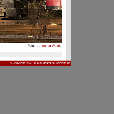
Fotograf:
Ingmar Weidig
© Copyright 2002-2026 by deutsche-kleinloks.de