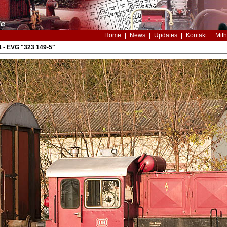
Home
News
Updates
Kontakt
Mith
 - EVG "323 149-5"