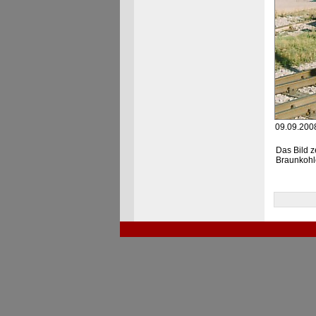
09.09.2008
Das Bild z
Braunkohle