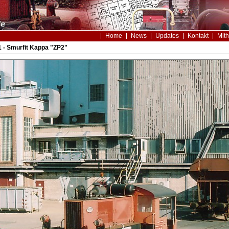
Home
News
Updates
Kontakt
Mith
 - Smurfit Kappa "ZP2"