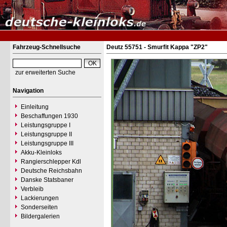
Fahrzeug-Schnellsuche
Deutz 55751 - Smurfit Kappa "ZP2"
zur erweiterten Suche
Navigation
Einleitung
Beschaffungen 1930
Leistungsgruppe I
Leistungsgruppe II
Leistungsgruppe III
Akku-Kleinloks
Rangierschlepper Kdl
Deutsche Reichsbahn
Danske Statsbaner
Verbleib
Lackierungen
Sonderseiten
Bildergalerien