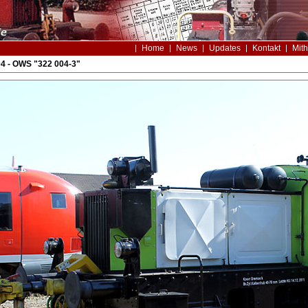
Home
News
Updates
Kontakt
Mith
4 - OWS "322 004-3"