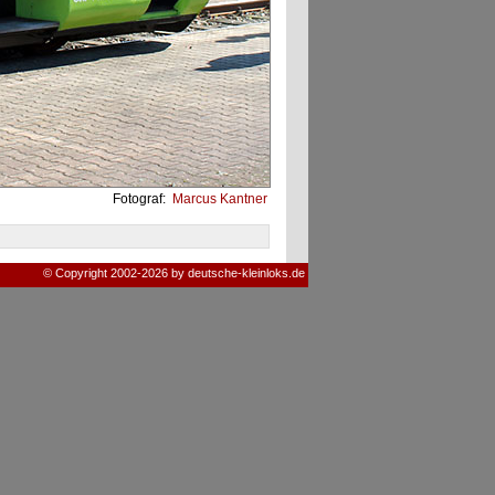
Fotograf:
Marcus Kantner
© Copyright 2002-2026 by deutsche-kleinloks.de