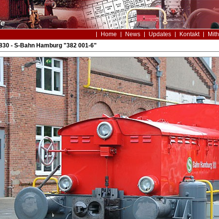
Home
News
Updates
Kontakt
Mith
830 - S-Bahn Hamburg "382 001-6"