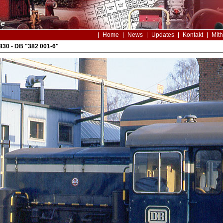
Home
News
Updates
Kontakt
Mith
30 - DB "382 001-6"