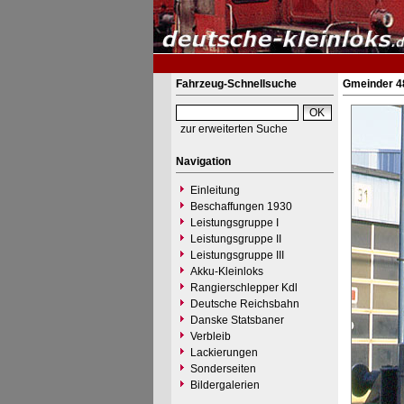
Fahrzeug-Schnellsuche
Gmeinder 48
zur erweiterten Suche
Navigation
Einleitung
Beschaffungen 1930
Leistungsgruppe I
Leistungsgruppe II
Leistungsgruppe III
Akku-Kleinloks
Rangierschlepper Kdl
Deutsche Reichsbahn
Danske Statsbaner
Verbleib
Lackierungen
Sonderseiten
Bildergalerien