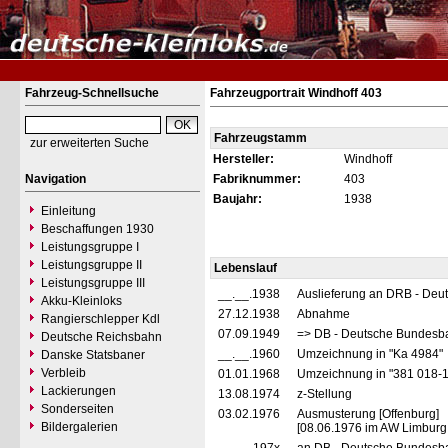
Fahrzeug-Schnellsuche
Fahrzeugportrait Windhoff 403
Fahrzeugstamm
zur erweiterten Suche
Hersteller:
Windhoff
Navigation
Fabriknummer:
403
Baujahr:
1938
Einleitung
Beschaffungen 1930
Leistungsgruppe I
Leistungsgruppe II
Lebenslauf
Leistungsgruppe III
__.__.1938
Auslieferung an DRB - Deu
Akku-Kleinloks
27.12.1938
Abnahme
Rangierschlepper Kdl
07.09.1949
=> DB - Deutsche Bundesb
Deutsche Reichsbahn
__.__.1960
Umzeichnung in "Ka 4984"
Danske Statsbaner
Verbleib
01.01.1968
Umzeichnung in "381 018-
Lackierungen
13.08.1974
z-Stellung
Sonderseiten
03.02.1976
Ausmusterung [Offenburg]
Bildergalerien
[08.06.1976 im AW Limburg 