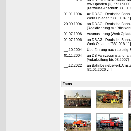
__.__.197x
an DB - Deutsche Bundesb
AW Opladen [D] "721.9000.0
[zeitweise Anschrift: 381 01
01.01.1994
=> DB AG - Deutsche Bahn
Werk Opladen "381 018-1" [
20.09.1994
an DB AG - Deutsche Bahn 
[Reaktivierung mit Rückkehr
01.07.1996
Ausmusterung [Werk Oplad
01.07.1996
an DB AG - Deutsche Bahn 
Werk Opladen "381 018-1" [
__.10.2004
Überführung nach Leipzig-E
01.11.2004
an DB Fahrzeuginstandhaltu
[Aufarbeitung bis 03.2007]
__.12.2022
an Bahnbetriebswerk Arnstad
[31.01.2026 vh]
Fotos