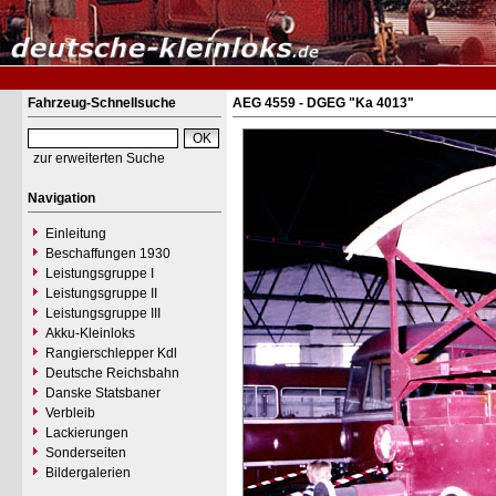
Fahrzeug-Schnellsuche
AEG 4559 - DGEG "Ka 4013"
zur erweiterten Suche
Navigation
Einleitung
Beschaffungen 1930
Leistungsgruppe I
Leistungsgruppe II
Leistungsgruppe III
Akku-Kleinloks
Rangierschlepper Kdl
Deutsche Reichsbahn
Danske Statsbaner
Verbleib
Lackierungen
Sonderseiten
Bildergalerien