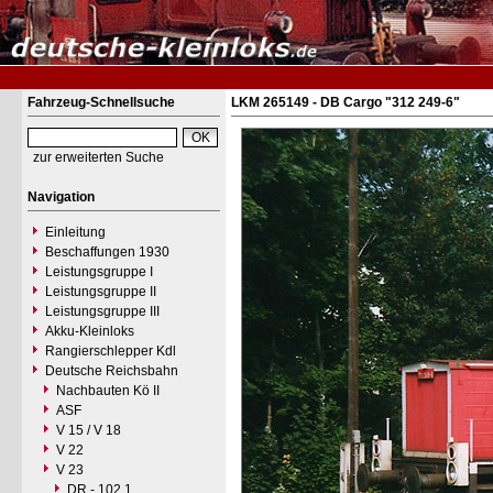
Fahrzeug-Schnellsuche
LKM 265149 - DB Cargo "312 249-6"
zur erweiterten Suche
Navigation
Einleitung
Beschaffungen 1930
Leistungsgruppe I
Leistungsgruppe II
Leistungsgruppe III
Akku-Kleinloks
Rangierschlepper Kdl
Deutsche Reichsbahn
Nachbauten Kö II
ASF
V 15 / V 18
V 22
V 23
DR - 102.1