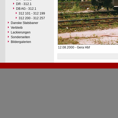
DR - 312.1
DB AG - 312.1
312 101 - 312 199
312 200 - 312 257
Danske Statsbaner
Verbleib
Lackierungen
Sonderseiten
Bildergalerien
12.08.2000 - Gera Hbf