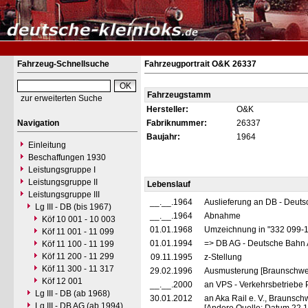
Fahrzeug-Schnellsuche
Fahrzeugportrait O&K 26337
Fahrzeugstamm
zur erweiterten Suche
Hersteller:
O&K
Navigation
Fabriknummer:
26337
Baujahr:
1964
Einleitung
Beschaffungen 1930
Leistungsgruppe I
Leistungsgruppe II
Lebenslauf
Leistungsgruppe III
__.__.1964
Auslieferung an DB - Deut
Lg III - DB (bis 1967)
__.__.1964
Abnahme
Köf 10 001 - 10 003
01.01.1968
Umzeichnung in "332 099-
Köf 11 001 - 11 099
01.01.1994
=> DB AG - Deutsche Bahn 
Köf 11 100 - 11 199
Köf 11 200 - 11 299
09.11.1995
z-Stellung
Köf 11 300 - 11 317
29.02.1996
Ausmusterung [Braunschwe
Köf 12 001
__.__.2000
an VPS - Verkehrsbetriebe P
Lg III - DB (ab 1968)
30.01.2012
an Aka Rail e. V., Braunschw
Lg III - DB AG (ab 1994)