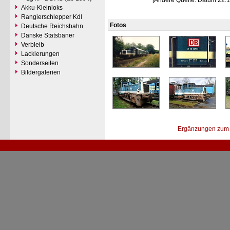
[Andere Quelle: Datum 22.1
Akku-Kleinloks
Rangierschlepper Kdl
Fotos
Deutsche Reichsbahn
Danske Statsbaner
Verbleib
Lackierungen
Sonderseiten
Bildergalerien
Ergänzungen zum 