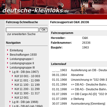
Fahrzeug-Schnellsuche
Fahrzeugportrait O&K 26336
Fahrzeugstamm
zur erweiterten Suche
Hersteller:
O&K
Navigation
Fabriknummer:
26336
Baujahr:
1963
Einleitung
Beschaffungen 1930
Leistungsgruppe I
Leistungsgruppe II
Lebenslauf
Leistungsgruppe III
__.__.1963
Auslieferung an DB - Deut
Lg III - DB (bis 1967)
06.01.1964
Abnahme
Köf 10 001 - 10 003
01.01.1968
Umzeichnung in "332 098-
Köf 11 001 - 11 099
01.01.1994
=> DB AG - Deutsche Bahn 
Köf 11 100 - 11 199
Köf 11 200 - 11 299
01.01.1998
=> DB AG - Deutsche Bahn 
Köf 11 300 - 11 317
01.07.1999
=> DB Cargo AG [D] "332 0
Köf 12 001
01.07.1999
z-Stellung
Lg III - DB (ab 1968)
30.07.1999
Ausmusterung [Gremberg]
Lg III - DB AG (ab 1994)