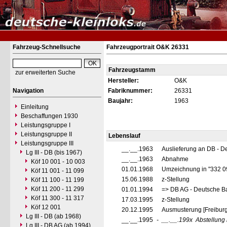
Fahrzeug-Schnellsuche
Fahrzeugportrait O&K 26331
Fahrzeugstamm
zur erweiterten Suche
Hersteller:
O&K
Navigation
Fabriknummer:
26331
Baujahr:
1963
Einleitung
Beschaffungen 1930
Leistungsgruppe I
Leistungsgruppe II
Lebenslauf
Leistungsgruppe III
__.__.1963
Auslieferung an DB - D
Lg III - DB (bis 1967)
__.__.1963
Abnahme
Köf 10 001 - 10 003
01.01.1968
Umzeichnung in "332 0
Köf 11 001 - 11 099
15.06.1988
z-Stellung
Köf 11 100 - 11 199
Köf 11 200 - 11 299
01.01.1994
=> DB AG - Deutsche Ba
Köf 11 300 - 11 317
17.03.1995
z-Stellung
Köf 12 001
20.12.1995
Ausmusterung [Freiburg
Lg III - DB (ab 1968)
__.__.1995
-
__.__.199x
Abstellung
Lg III - DB AG (ab 1994)