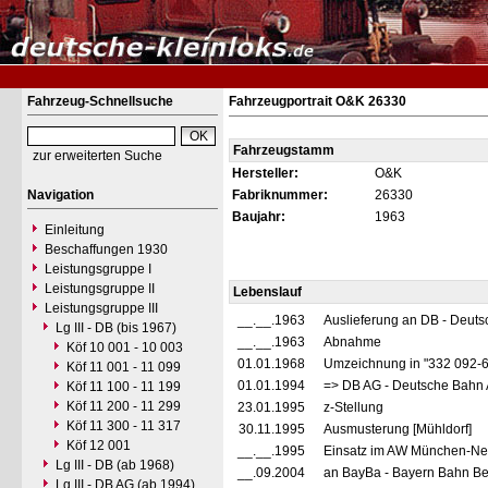
Fahrzeug-Schnellsuche
Fahrzeugportrait O&K 26330
Fahrzeugstamm
zur erweiterten Suche
Hersteller:
O&K
Navigation
Fabriknummer:
26330
Baujahr:
1963
Einleitung
Beschaffungen 1930
Leistungsgruppe I
Leistungsgruppe II
Lebenslauf
Leistungsgruppe III
__.__.1963
Auslieferung an DB - Deut
Lg III - DB (bis 1967)
__.__.1963
Abnahme
Köf 10 001 - 10 003
01.01.1968
Umzeichnung in "332 092-
Köf 11 001 - 11 099
01.01.1994
=> DB AG - Deutsche Bahn 
Köf 11 100 - 11 199
Köf 11 200 - 11 299
23.01.1995
z-Stellung
Köf 11 300 - 11 317
30.11.1995
Ausmusterung [Mühldorf]
Köf 12 001
__.__.1995
Einsatz im AW München-Neua
Lg III - DB (ab 1968)
__.09.2004
an BayBa - Bayern Bahn Bet
Lg III - DB AG (ab 1994)