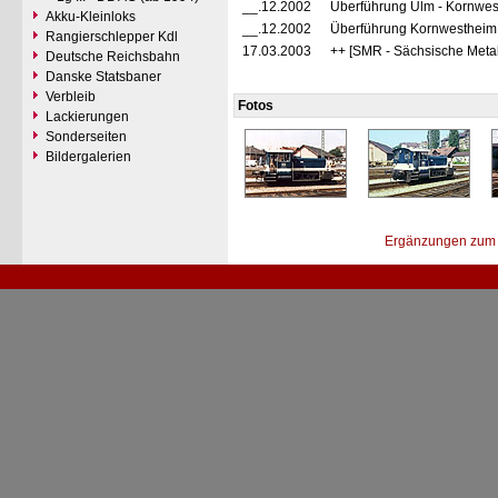
__.12.2002
Überführung Ulm - Kornwes
Akku-Kleinloks
__.12.2002
Überführung Kornwestheim
Rangierschlepper Kdl
17.03.2003
++ [SMR - Sächsische Meta
Deutsche Reichsbahn
Danske Statsbaner
Verbleib
Fotos
Lackierungen
Sonderseiten
Bildergalerien
Ergänzungen zum 