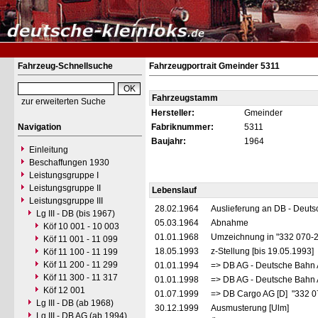
Fahrzeug-Schnellsuche
Fahrzeugportrait Gmeinder 5311
Fahrzeugstamm
zur erweiterten Suche
Hersteller:
Gmeinder
Navigation
Fabriknummer:
5311
Baujahr:
1964
Einleitung
Beschaffungen 1930
Leistungsgruppe I
Leistungsgruppe II
Lebenslauf
Leistungsgruppe III
28.02.1964
Auslieferung an DB - Deut
Lg III - DB (bis 1967)
05.03.1964
Abnahme
Köf 10 001 - 10 003
01.01.1968
Umzeichnung in "332 070-
Köf 11 001 - 11 099
18.05.1993
z-Stellung [bis 19.05.1993]
Köf 11 100 - 11 199
Köf 11 200 - 11 299
01.01.1994
=> DB AG - Deutsche Bahn 
Köf 11 300 - 11 317
01.01.1998
=> DB AG - Deutsche Bahn 
Köf 12 001
01.07.1999
=> DB Cargo AG [D] "332 0
Lg III - DB (ab 1968)
30.12.1999
Ausmusterung [Ulm]
Lg III - DB AG (ab 1994)