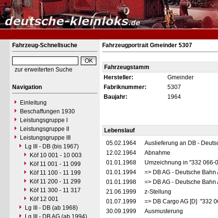
Fahrzeug-Schnellsuche
Fahrzeugportrait Gmeinder 5307
Fahrzeugstamm
zur erweiterten Suche
Hersteller:
Gmeinder
Navigation
Fabriknummer:
5307
Baujahr:
1964
Einleitung
Beschaffungen 1930
Leistungsgruppe I
Leistungsgruppe II
Lebenslauf
Leistungsgruppe III
05.02.1964
Auslieferung an DB - Deut
Lg III - DB (bis 1967)
12.02.1964
Abnahme
Köf 10 001 - 10 003
01.01.1968
Umzeichnung in "332 066-
Köf 11 001 - 11 099
01.01.1994
=> DB AG - Deutsche Bahn 
Köf 11 100 - 11 199
Köf 11 200 - 11 299
01.01.1998
=> DB AG - Deutsche Bahn 
Köf 11 300 - 11 317
21.06.1999
z-Stellung
Köf 12 001
01.07.1999
=> DB Cargo AG [D] "332 0
Lg III - DB (ab 1968)
30.09.1999
Ausmusterung
Lg III - DB AG (ab 1994)