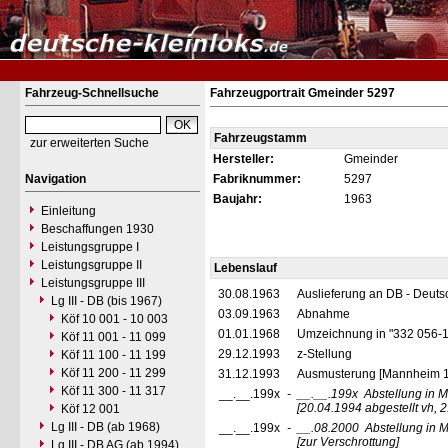
Fahrzeug-Schnellsuche
Fahrzeugportrait Gmeinder 5297
Fahrzeugstamm
zur erweiterten Suche
Hersteller:
Gmeinder
Navigation
Fabriknummer:
5297
Baujahr:
1963
Einleitung
Beschaffungen 1930
Leistungsgruppe I
Leistungsgruppe II
Lebenslauf
Leistungsgruppe III
30.08.1963
Auslieferung an DB - Deut
Lg III - DB (bis 1967)
03.09.1963
Abnahme
Köf 10 001 - 10 003
01.01.1968
Umzeichnung in "332 056-
Köf 11 001 - 11 099
29.12.1993
z-Stellung
Köf 11 100 - 11 199
Köf 11 200 - 11 299
31.12.1993
Ausmusterung [Mannheim 1
Köf 11 300 - 11 317
__.__.199x
-
__.__.199x
Abstellung in 
[20.04.1994 abgestellt vh, 2
Köf 12 001
Lg III - DB (ab 1968)
__.__.199x
-
__.08.2000
Abstellung in
[zur Verschrottung]
Lg III - DB AG (ab 1994)