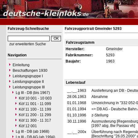
Fahrzeug-Schnellsuche
Fahrzeugportrait Gmeinder 5293
Fahrzeugstamm
zur erweiterten Suche
Hersteller:
Gmeinder
Navigation
Fabriknummer:
5293
Baujahr:
1963
Einleitung
Beschaffungen 1930
Leistungsgruppe I
Leistungsgruppe II
Lebenslauf
Leistungsgruppe III
__.__.1963
Auslieferung an DB - Deut
Lg III - DB (bis 1967)
28.06.1963
Abnahme
Köf 10 001 - 10 003
01.01.1968
Umzeichnung in "332 052-
Köf 11 001 - 11 099
01.01.1994
=> DB AG - Deutsche Bahn 
Köf 11 100 - 11 199
Köf 11 200 - 11 299
01.10.1996
z-Stellung
Köf 11 300 - 11 317
30.11.1996
Ausmusterung [Regensburg
[1997 abg. Bw Passau vh]
Köf 12 001
Lg III - DB (ab 1968)
__.__.200x
Überführung nach Regensbu
[Beschriftung "26.05.2000"
Lg III - DB AG (ab 1994)