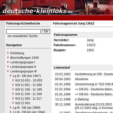
Fahrzeug-Schnellsuche
Fahrzeugportrait Jung 13622
Fahrzeugstamm
zur erweiterten Suche
Hersteller:
Jung
Navigation
Fabriknummer:
13622
Baujahr:
1963
Einleitung
Beschaffungen 1930
Leistungsgruppe I
Leistungsgruppe II
Lebenslauf
Leistungsgruppe III
23.02.1963
Auslieferung an DB - Deut
Lg III - DB (bis 1967)
09.04.1963
Abnahme
Köf 10 001 - 10 003
01.01.1968
Umzeichnung in "332 038-
Köf 11 001 - 11 099
01.01.1994
=> DB AG - Deutsche Bahn 
Köf 11 100 - 11 199
Köf 11 200 - 11 299
01.01.1998
=> DB AG - Deutsche Bahn 
Köf 11 300 - 11 317
13.11.1998
z-Stellung
Köf 12 001
30.12.1998
Ausmusterung [23.03.2002 
Lg III - DB (ab 1968)
[20.12.2002 abg. in Kornwe
Lg III - DB AG (ab 1994)