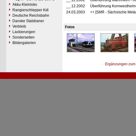
__.12.2002
Überführung Mannheim - Ko
Akku-Kleinloks
__.12.2002
Überführung Kornwestheim
Rangierschlepper Kdl
24.03.2003
++ [SMR - Sächsische Meta
Deutsche Reichsbahn
Danske Statsbaner
Verbleib
Fotos
Lackierungen
Sonderseiten
Bildergalerien
Ergänzungen zum 