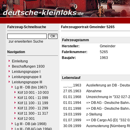
Fahrzeug-Schnellsuche
Fahrzeugportrait Gmeinder 5265
Fahrzeugstamm
zur erweiterten Suche
Hersteller:
Gmeinder
Navigation
Fabriknummer:
5265
Baujahr:
1963
Einleitung
Beschaffungen 1930
Leistungsgruppe I
Leistungsgruppe II
Lebenslauf
Leistungsgruppe III
__.__.1963
Auslieferung an DB - Deut
Lg III - DB (bis 1967)
27.05.1963
Abnahme
Köf 10 001 - 10 003
01.01.1968
Umzeichnung in "332 027-
Köf 11 001 - 11 099
01.01.1994
=> DB AG - Deutsche Bahn 
Köf 11 100 - 11 199
Köf 11 200 - 11 299
01.01.1998
=> DB AG - Deutsche Bahn 
Köf 11 300 - 11 317
19.03.1999
z-Stellung
Köf 12 001
01.07.1999
=> DB Cargo AG [D] "332 0
Lg III - DB (ab 1968)
30.09.1999
Ausmusterung [Nürnberg Rb
Lg III - DB AG (ab 1994)