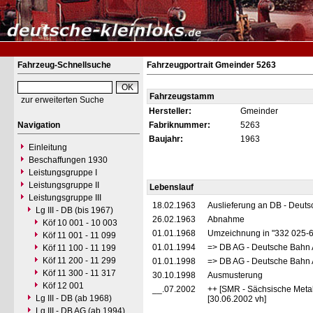
Fahrzeug-Schnellsuche
Fahrzeugportrait Gmeinder 5263
Fahrzeugstamm
zur erweiterten Suche
Hersteller:
Gmeinder
Navigation
Fabriknummer:
5263
Baujahr:
1963
Einleitung
Beschaffungen 1930
Leistungsgruppe I
Leistungsgruppe II
Lebenslauf
Leistungsgruppe III
18.02.1963
Auslieferung an DB - Deut
Lg III - DB (bis 1967)
26.02.1963
Abnahme
Köf 10 001 - 10 003
01.01.1968
Umzeichnung in "332 025-
Köf 11 001 - 11 099
01.01.1994
=> DB AG - Deutsche Bahn 
Köf 11 100 - 11 199
Köf 11 200 - 11 299
01.01.1998
=> DB AG - Deutsche Bahn 
Köf 11 300 - 11 317
30.10.1998
Ausmusterung
Köf 12 001
__.07.2002
++ [SMR - Sächsische Meta
Lg III - DB (ab 1968)
[30.06.2002 vh]
Lg III - DB AG (ab 1994)