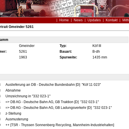
Home
News
Updates
Kontakt
Mith
trait Gmeinder 5261
tamm
Gmeinder
Typ:
Köf III
mer:
5261
Bauart:
B-dh
1963
Spurweite:
1435 mm
3
Auslieferung an DB - Deutsche Bundesbahn [D] "Köf 11 023"
3
Abnahme
8
Umzeichnung in "332 023-1"
4
=> DB AG - Deutsche Bahn AG, GB Traktion [D] "332 023-1"
8
=> DB AG - Deutsche Bahn AG, GB Ladungsverkehr [D] "332 023-1"
8
z-Stellung
8
Ausmusterung
0
++ [TSR - Thyssen Sonnenberg Recycling, Mannheim-Industriehafen]