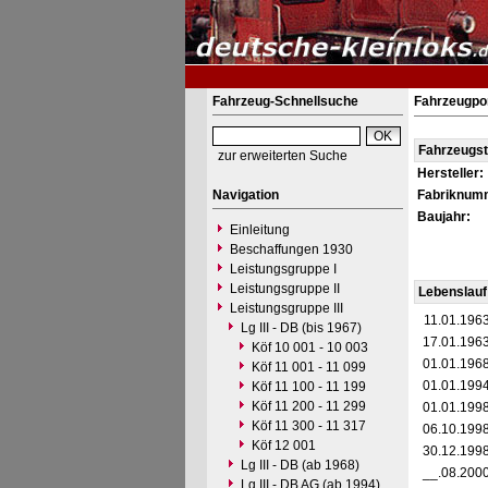
Fahrzeug-Schnellsuche
Fahrzeugpor
Fahrzeugs
zur erweiterten Suche
Hersteller:
Navigation
Fabriknum
Baujahr:
Einleitung
Beschaffungen 1930
Leistungsgruppe I
Leistungsgruppe II
Lebenslauf
Leistungsgruppe III
11.01.196
Lg III - DB (bis 1967)
17.01.196
Köf 10 001 - 10 003
01.01.196
Köf 11 001 - 11 099
01.01.199
Köf 11 100 - 11 199
Köf 11 200 - 11 299
01.01.199
Köf 11 300 - 11 317
06.10.199
Köf 12 001
30.12.199
Lg III - DB (ab 1968)
__.08.200
Lg III - DB AG (ab 1994)