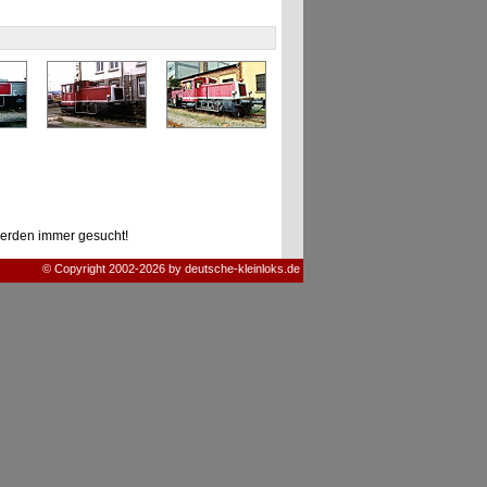
erden immer gesucht!
© Copyright 2002-2026 by deutsche-kleinloks.de