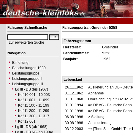
Fahrzeug-Schnellsuche
Fahrzeugportrait Gmeinder 5258
Fahrzeugstamm
zur erweiterten Suche
Hersteller:
Gmeinder
Navigation
Fabriknummer:
5258
Baujahr:
1962
Einleitung
Beschaffungen 1930
Leistungsgruppe I
Leistungsgruppe II
Lebenslauf
Leistungsgruppe III
26.11.1962
Auslieferung an DB - Deut
Lg III - DB (bis 1967)
01.12.1962
Abnahme
Köf 10 001 - 10 003
01.01.1968
Umzeichnung in "332 021-
Köf 11 001 - 11 099
01.01.1994
=> DB AG - Deutsche Bahn 
Köf 11 100 - 11 199
Köf 11 200 - 11 299
01.01.1998
=> DB AG - Deutsche Bahn 
Köf 11 300 - 11 317
06.08.1998
z-Stellung
Köf 12 001
30.08.1998
Ausmusterung
Lg III - DB (ab 1968)
03.12.2003
++ [Theo Steil GmbH, Trier
Lg III - DB AG (ab 1994)