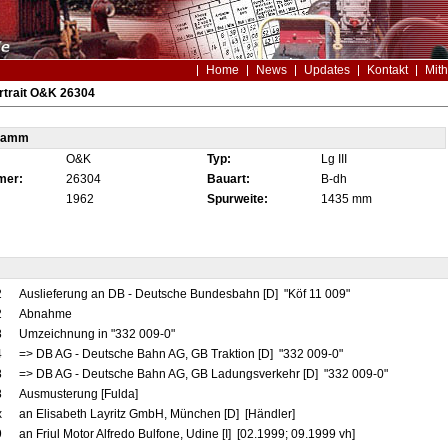
Home
News
Updates
Kontakt
Mith
rtrait O&K 26304
tamm
O&K
Typ:
Lg III
mer:
26304
Bauart:
B-dh
1962
Spurweite:
1435 mm
2
Auslieferung an DB - Deutsche Bundesbahn [D] "Köf 11 009"
2
Abnahme
8
Umzeichnung in "332 009-0"
4
=> DB AG - Deutsche Bahn AG, GB Traktion [D] "332 009-0"
8
=> DB AG - Deutsche Bahn AG, GB Ladungsverkehr [D] "332 009-0"
8
Ausmusterung [Fulda]
x
an Elisabeth Layritz GmbH, München [D] [Händler]
9
an Friul Motor Alfredo Bulfone, Udine [I] [02.1999; 09.1999 vh]