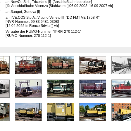
x
an NewCo S.r.l., Tricesimo [I] [Anschlußbahnbetreiber]
[für Anschlußbahn Vicenza [Stahlwerke] 06.09.2003, 16.09.2007 vh]
7
an Sangoi, Genova [I]
8
an I.VE.COS S.p.A., Vittorio Veneto [I] "DD FMT VE 1758 R"
[NVR-Nummer: 99 83 9481 0308]
[12.04.2025 in Ronco Srivia [I] vh]
3
Vergabe der RUMO-Nummer "IT-RFI 270 112-1"
[RUMO-Nummer: 270 112-1]