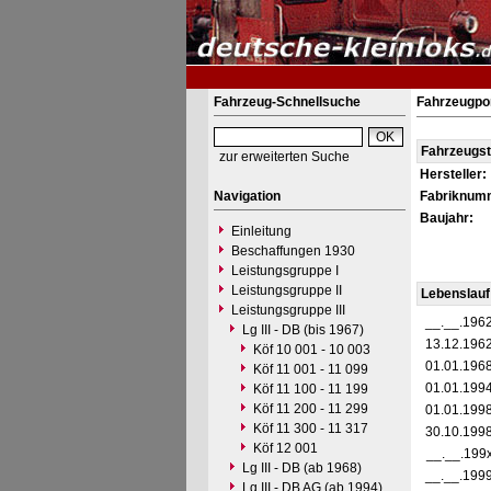
Fahrzeug-Schnellsuche
Fahrzeugpo
Fahrzeugs
zur erweiterten Suche
Hersteller:
Navigation
Fabriknum
Baujahr:
Einleitung
Beschaffungen 1930
Leistungsgruppe I
Leistungsgruppe II
Lebenslauf
Leistungsgruppe III
__.__.196
Lg III - DB (bis 1967)
13.12.196
Köf 10 001 - 10 003
01.01.196
Köf 11 001 - 11 099
01.01.199
Köf 11 100 - 11 199
Köf 11 200 - 11 299
01.01.199
Köf 11 300 - 11 317
30.10.199
Köf 12 001
__.__.199
Lg III - DB (ab 1968)
__.__.199
Lg III - DB AG (ab 1994)