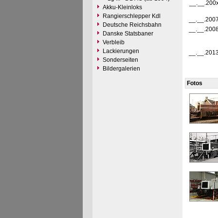
__.__.200
Akku-Kleinloks
Rangierschlepper Kdl
__.__.200
Deutsche Reichsbahn
__.__.200
Danske Statsbaner
Verbleib
Lackierungen
__.__.201
Sonderseiten
Bildergalerien
Fotos