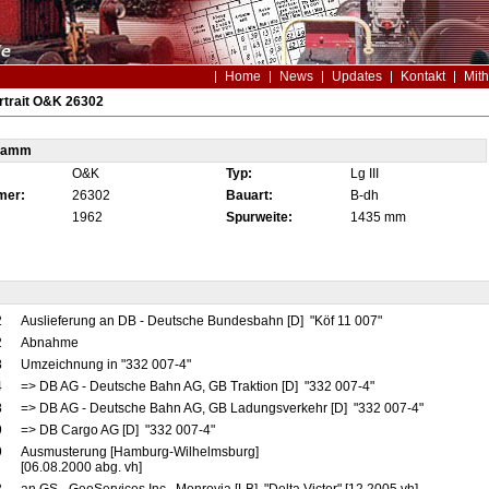
Home
News
Updates
Kontakt
Mith
rtrait O&K 26302
tamm
O&K
Typ:
Lg III
mer:
26302
Bauart:
B-dh
1962
Spurweite:
1435 mm
2
Auslieferung an DB - Deutsche Bundesbahn [D] "Köf 11 007"
2
Abnahme
8
Umzeichnung in "332 007-4"
4
=> DB AG - Deutsche Bahn AG, GB Traktion [D] "332 007-4"
8
=> DB AG - Deutsche Bahn AG, GB Ladungsverkehr [D] "332 007-4"
9
=> DB Cargo AG [D] "332 007-4"
9
Ausmusterung [Hamburg-Wilhelmsburg]
[06.08.2000 abg. vh]