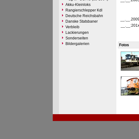
__.__.200
Akku-Kleinloks
Rangierschlepper Kdl
Deutsche Reichsbahn
__.__.200
Danske Statsbaner
__.__:201
Verbleib
Lackierungen
Sonderseiten
Bildergalerien
Fotos