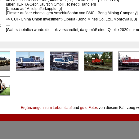
3
an GS - GeoServices Inc., Monrovia [LB] "Delta Victor" [12.2005 vh]
[über HERRA Gebr. Jaursch GmbH, Tostedt [Händler]]
[Umbau auf Mittelpufferkupplung]
[Einsatz auf der ehemaligen Anschlußbahn von BMC - Bong Mining Company]
9
=> CUI - China Union Investment (Liberia) Bong Mines Co. Ltd., Monrovia [LB] 
x
++
[Wahrscheinlich wurde die Lok verschrottet, da gemäß einer Quelle 2020 nur n
Ergänzungen zum Lebenslauf
und
gute Fotos
von diesem Fahrzeug w