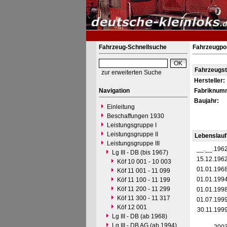
Fahrzeug-Schnellsuche
Fahrzeugpo
Fahrzeugs
zur erweiterten Suche
Hersteller:
Navigation
Fabriknum
Baujahr:
Einleitung
Beschaffungen 1930
Leistungsgruppe I
Leistungsgruppe II
Lebenslauf
Leistungsgruppe III
__.__.196
Lg III - DB (bis 1967)
15.12.196
Köf 10 001 - 10 003
01.01.196
Köf 11 001 - 11 099
01.01.199
Köf 11 100 - 11 199
Köf 11 200 - 11 299
01.01.199
Köf 11 300 - 11 317
01.07.199
Köf 12 001
30.11.199
Lg III - DB (ab 1968)
Lg III - DB AG (ab 1994)