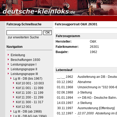
Fahrzeug-Schnellsuche
Fahrzeugportrait O&K 26301
Fahrzeugstamm
zur erweiterten Suche
Hersteller:
O&K
Navigation
Fabriknummer:
26301
Baujahr:
1962
Einleitung
Beschaffungen 1930
Leistungsgruppe I
Leistungsgruppe II
Lebenslauf
Leistungsgruppe III
__.__.1962
Auslieferung an DB - Deut
Lg III - DB (bis 1967)
03.12.1962
Abnahme
Köf 10 001 - 10 003
01.01.1968
Umzeichnung in "332 006-
Köf 11 001 - 11 099
02.06.1988
z-Stellung
Köf 11 100 - 11 199
Köf 11 200 - 11 299
01.01.1994
=> DB AG - Deutsche Bahn 
Köf 11 300 - 11 317
14.03.1997
z-Stellung
Köf 12 001
30.11.1997
Ausmusterung [Offenburg]
Lg III - DB (ab 1968)
01.12.1997
-
22.07.2000
Abstellung im 
Lg III - DB AG (ab 1994)