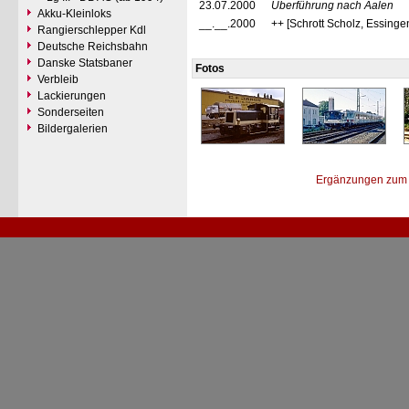
23.07.2000
Überführung nach Aalen
Akku-Kleinloks
__.__.2000
++ [Schrott Scholz, Essinge
Rangierschlepper Kdl
Deutsche Reichsbahn
Danske Statsbaner
Fotos
Verbleib
Lackierungen
Sonderseiten
Bildergalerien
Ergänzungen zum 