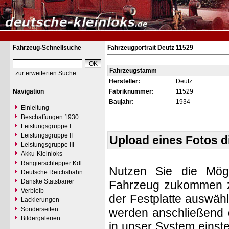
Fahrzeug-Schnellsuche
Fahrzeugportrait Deutz 11529
Fahrzeugstamm
zur erweiterten Suche
Hersteller:
Deutz
Navigation
Fabriknummer:
11529
Baujahr:
1934
Einleitung
Beschaffungen 1930
Leistungsgruppe I
Leistungsgruppe II
Upload eines Fotos 
Leistungsgruppe III
Akku-Kleinloks
Rangierschlepper Kdl
Nutzen Sie die Mögl
Deutsche Reichsbahn
Danske Statsbaner
Fahrzeug zukommen zu 
Verbleib
der Festplatte auswäh
Lackierungen
Sonderseiten
werden anschließend d
Bildergalerien
in unser System einste