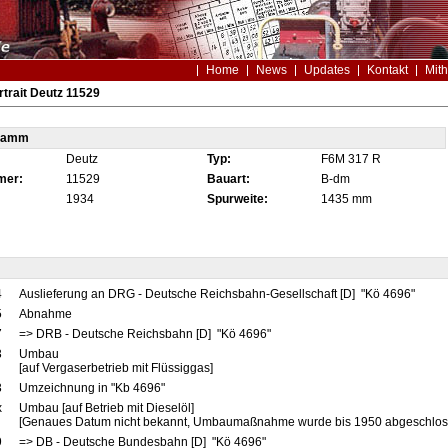
Home
News
Updates
Kontakt
Mith
trait Deutz 11529
tamm
Deutz
Typ:
F6M 317 R
mer:
11529
Bauart:
B-dm
1934
Spurweite:
1435 mm
4
Auslieferung an DRG - Deutsche Reichsbahn-Gesellschaft [D] "Kö 4696"
5
Abnahme
7
=> DRB - Deutsche Reichsbahn [D] "Kö 4696"
3
Umbau
[auf Vergaserbetrieb mit Flüssiggas]
3
Umzeichnung in "Kb 4696"
x
Umbau [auf Betrieb mit Dieselöl]
[Genaues Datum nicht bekannt, Umbaumaßnahme wurde bis 1950 abgeschlos
9
=> DB - Deutsche Bundesbahn [D] "Kö 4696"