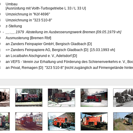
0
Umbau
[Ausrüstung mit Voith-Turbogetriebe L 33 / L 33 U]
0
Umzeichnung in "Köf 4696"
8
Umzeichnung in "323 510-8"
9
z-Stellung
9
-
__.__.1979
Abstellung im Ausbesserungswerk Bremen
[09.05.1979 vh]
9
Ausmusterung [Bremen Rbf]
9
an Zanders Feinpapier GmbH, Bergisch Gladbach [D]
x
=> Zanders Feinpapiere AG, Bergisch Gladbach [D] [15.03.1993 vh]
3
an Localbahn Aischgrund e. V., Adelsdorf [D]
9
an VEFS - Verein zur Erhaltung und Förderung des Schienenverkehrs e. V., Boc
3
an Privat, Remagen [D] "323 510-8" [nicht zugänglich auf Firmengelände hinters