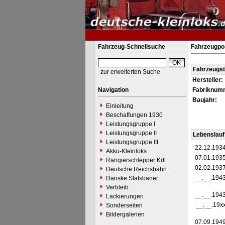
Fahrzeug-Schnellsuche
Fahrzeugpor
Fahrzeugs
zur erweiterten Suche
Hersteller:
Navigation
Fabriknum
Baujahr:
Einleitung
Beschaffungen 1930
Leistungsgruppe I
Leistungsgruppe II
Lebenslauf
Leistungsgruppe III
22.12.193
Akku-Kleinloks
07.01.193
Rangierschlepper Kdl
02.02.193
Deutsche Reichsbahn
__.__.194
Danske Statsbaner
Verbleib
__.__.194
Lackierungen
__.__.19x
Sonderseiten
Bildergalerien
07.09.194