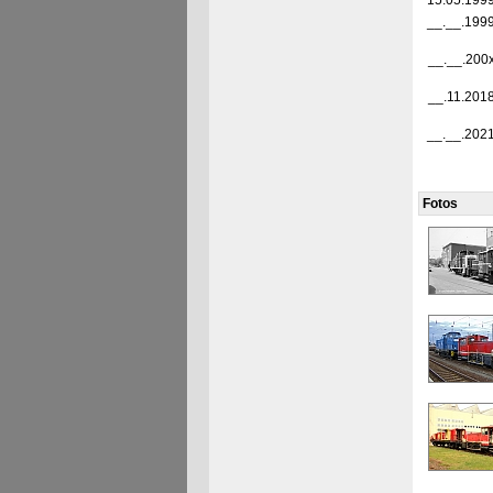
15.05.199
__.__.199
__.__.200
__.11.201
__.__.202
Fotos