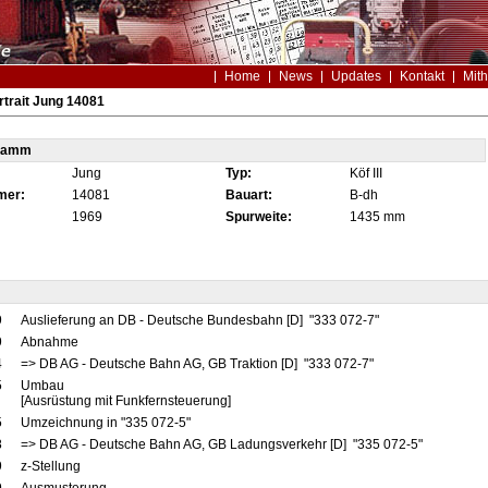
Home
News
Updates
Kontakt
Mith
trait Jung 14081
tamm
Jung
Typ:
Köf III
mer:
14081
Bauart:
B-dh
1969
Spurweite:
1435 mm
9
Auslieferung an DB - Deutsche Bundesbahn [D] "333 072-7"
9
Abnahme
4
=> DB AG - Deutsche Bahn AG, GB Traktion [D] "333 072-7"
5
Umbau
[Ausrüstung mit Funkfernsteuerung]
5
Umzeichnung in "335 072-5"
8
=> DB AG - Deutsche Bahn AG, GB Ladungsverkehr [D] "335 072-5"
9
z-Stellung