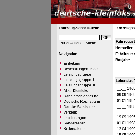
Fahrzeug-Schnellsuche
Fahrzeugpor
Fahrzeugs
zur erweiterten Suche
Hersteller:
Navigation
Fabriknum
Baujahr:
Einleitung
Beschaffungen 1930
Leistungsgruppe I
Leistungsgruppe II
Lebenslauf
Leistungsgruppe III
__.__.196
Akku-Kleinloks
09.09.196
Rangierschlepper Kdl
01.01.199
Deutsche Reichsbahn
__.__.199
Danske Statsbaner
Verbleib
19.09.199
Lackierungen
01.01.199
Sonderseiten
Bildergalerien
13.04.199