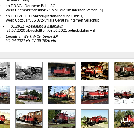
9
Ausmusterung
9
an DB AG - Deutsche Bahn AG,
Werk Chemnitz "Werklok 2" [als Gerät im internen Verschub]
x
an DB FZI - DB Fahrzeuginstandhaltung GmbH,
Werk Cottbus "335 072-5" [als Gerät im internen Verschub]
8
-
__.01.2021
Abstellung
[Fristablauf]
[26.07.2020 abgestellt vh, 03.02.2021 betriebsfähig vh]
1
Einsatz im Werk Wittenberge
[D]
[21.04.2021 vh, 27.06.2026 vh]