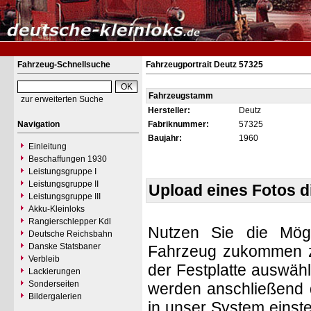
Fahrzeug-Schnellsuche
Fahrzeugportrait Deutz 57325
Fahrzeugstamm
zur erweiterten Suche
Hersteller:
Deutz
Navigation
Fabriknummer:
57325
Baujahr:
1960
Einleitung
Beschaffungen 1930
Leistungsgruppe I
Leistungsgruppe II
Upload eines Fotos 
Leistungsgruppe III
Akku-Kleinloks
Rangierschlepper Kdl
Nutzen Sie die Mögl
Deutsche Reichsbahn
Danske Statsbaner
Fahrzeug zukommen zu 
Verbleib
der Festplatte auswäh
Lackierungen
Sonderseiten
werden anschließend d
Bildergalerien
in unser System einste